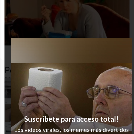
adultez
desastre
funny
humor
Popular en LVI
Definitivamente
Ay nuuu
Suscríbete para acceso total!
Los videos virales, los memes más divertidos
La vida misma