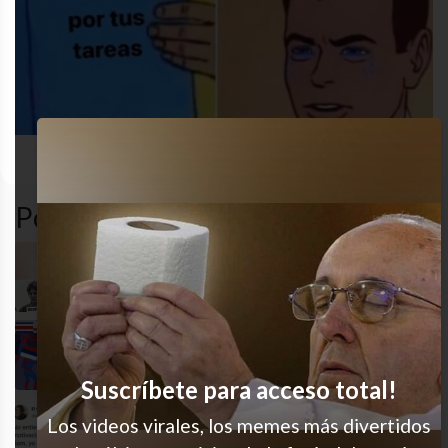
cansado
desastre
humor
MEME
Popular en LVI
Jajajaja bien pensado
¿Cuál es cuál?
Suscríbete para acceso total!
Los videos virales, los memes más divertidos
100% de acuerdo