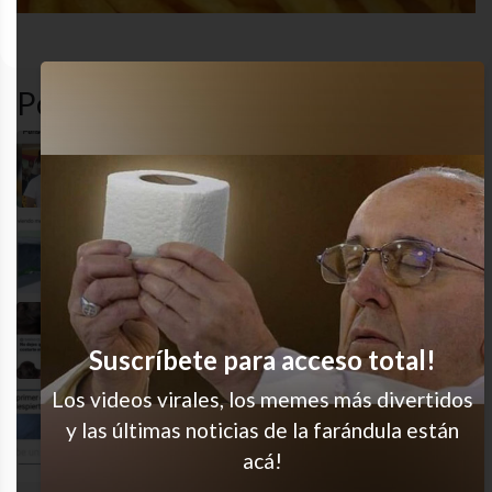
comida
funny
gracioso
humor
Popular en LVI
Jajaja lo re pensé!
Me pasa todo el tiempo
Salió carito
Suscríbete para acceso total!
Los videos virales, los memes más divertidos
Muy cierto
y las últimas noticias de la farándula están
acá!