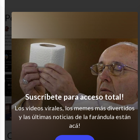
Popular en LVI
Todos nos identificamos con Marcela
Es cierto =(
La hipocresía
Suscríbete para acceso total!
Los videos virales, los memes más divertidos
Maldizión!
y las últimas noticias de la farándula están
acá!
Comentarios