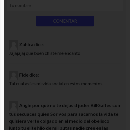
Zahira
dice:
Jajajajaj que buen chiste me encanto
Fide
dice:
Tal cual así es mi vida social en estos momentos
Angie por qué no te dejas d joder BillGaites con
tus secuaces quien Sor vos para sacarnos la vida te
quisiera verte colgado en el medio del obelisco
junto tu elite hijo de mil putas nadie cree en las