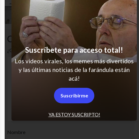
Ay la carita
Comentarios
Suscríbete para acceso total!
¿Cuál es tu opinión? Comenta!
Los videos virales, los memes más divertidos
y las últimas noticias de la farándula están
acá!
Suscribirme
YA ESTOY SUSCRIPTO!
Nombre