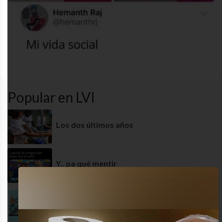
desastre
desatsre
funny
humor
Popular en LVI
Los dos últimos años
Y.. pa qué mentir
Siempre salto al final