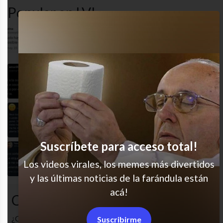
Popular en LVI
Cada vez más seguido, jaja
Manteca = amor?
Sabían eso?
Suscríbete para acceso total!
Ay los odio
Los videos virales, los memes más divertidos
y las últimas noticias de la farándula están
acá!
Comentarios
¿Cuál es tu opinión? Comenta!
Suscribirme