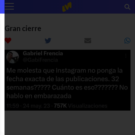
Gran cierre
redes
chiste
instagram
twitter
sociales