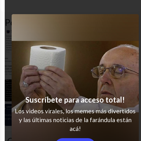
funny
gracioso
humor
Pasoentwit
Popular en LVI
No puede ser tan cierto
Totalmente
Mi héroe
Suscríbete para acceso total!
Los videos virales, los memes más divertidos
100% real
y las últimas noticias de la farándula están
acá!