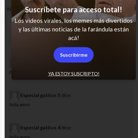
Suscríbete para acceso total!
Nombre
Los videos virales, los memes más divertidos
y las últimas noticias de la farándula están
acá!
Suscribirme
especial gatitos 2
dice:
hola amor
YA ESTOY SUSCRIPTO!
Especial gatitos 5
dice:
hola amor
Especial gatitos 4
dice:
hola amor