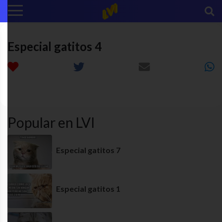
Especial gatitos 4
diversion
funny
gatos
MEME
Popular en LVI
Especial gatitos 7
Especial gatitos 1