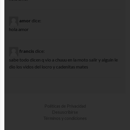
amor
dice:
hola amor
francis
dice:
sabe todo dicen q vio a chuuu en la moto salir y alguin le
dio los vidos del locro y cadenitas mates
Políticas de Privacidad
Desuscribirse
Términos y condiciones