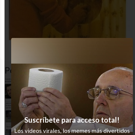
amigos
anfitrion
funny
lavar
Popular en LVI
Se te rompió el detector de sarcasmo,
maestro
Este juega al fútbol con pollera
Suscríbete para acceso total!
Los videos virales, los memes más divertidos
Y el postre estaba ‘fatality’