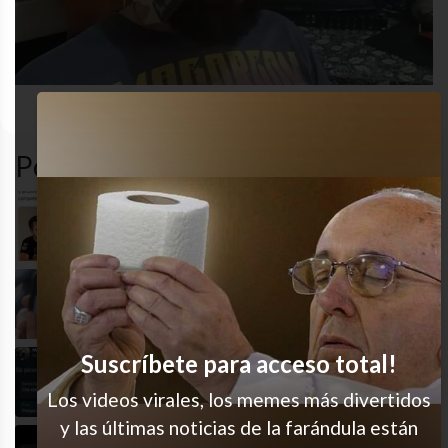
amigos
cansado
odio
whatsapp
Popular en LVI
La competencia de nunca acabar
Ay los detesto
Suscríbete para acceso total!
Se tenía que decir y se dijo
Los videos virales, los memes más divertidos
y las últimas noticias de la farándula están