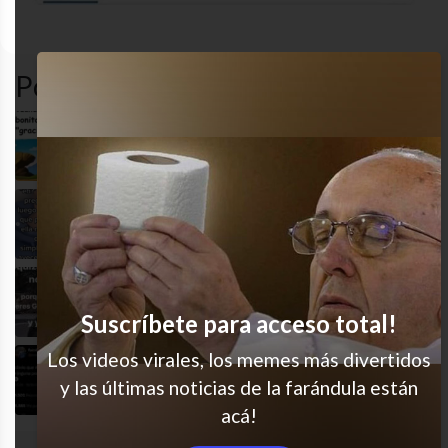
amor
desastre
gracioso
humor
Popular en LVI
Cómo duele
Detallito menor
Detalles
Suscríbete para acceso total!
Los videos virales, los memes más divertidos
Lógica infalible
y las últimas noticias de la farándula están
acá!