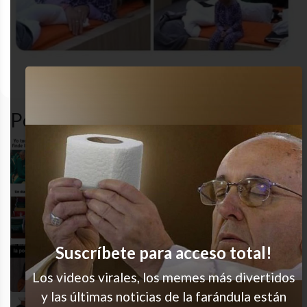
cansado
desastre
funny
humor
Popular en LVI
Sí soy
Mi orgullo
Suscríbete para acceso total!
La historia de todos los días
Los videos virales, los memes más divertidos
y las últimas noticias de la farándula están