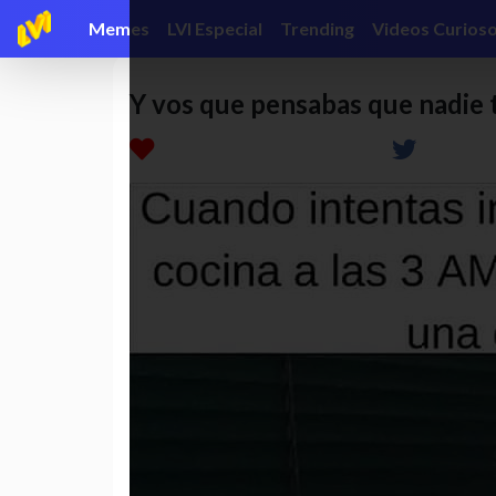
Memes
LVI Especial
Trending
Videos Curios
Y vos que pensabas que nadie 