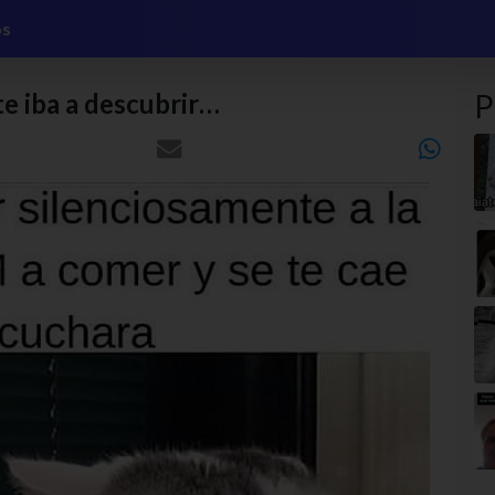
os
te iba a descubrir…
P