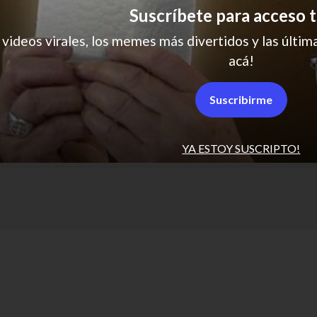
Suscríbete para acceso t
 videos virales, los memes más divertidos y las última
acá!
Suscribirme
quinta
madrugada
MEME
comida
YA ESTOY SUSCRIPTO!