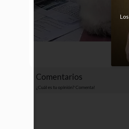
Los
late night
funny
gatos
bite
Comentarios
¿Cuál es tu opinión? Comenta!