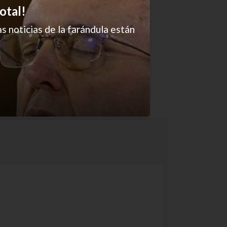
otal!
s noticias de la farándula están