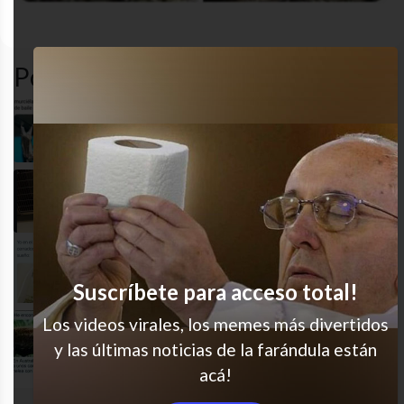
animales
cansado
cute
gracioso
Popular en LVI
Por favor háganlo!
Cúreme, dogtor
Jajaja
Suscríbete para acceso total!
Los videos virales, los memes más divertidos
Igualito a mí
y las últimas noticias de la farándula están
acá!