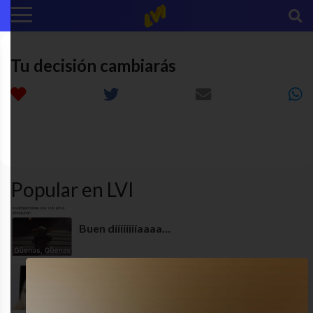
Tu decisión cambiarás
star
AWANTIIA
ENRED
toxic
wars
Popular en LVI
Buen dííííííííaaaa…
Cálmese, señor!