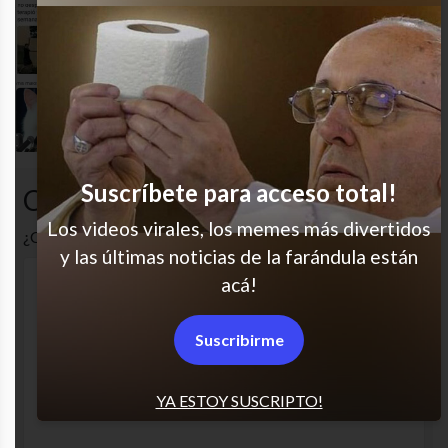
Clásico
Ya los tengo acostumbrados
Suscríbete para acceso total!
Comentarios
Los videos virales, los memes más divertidos
¿Cuál es tu opinión? Comenta!
y las últimas noticias de la farándula están
acá!
Suscribirme
YA ESTOY SUSCRIPTO!