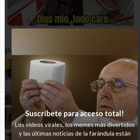
adultez
comida
pobre
sad
Popular en LVI
Una vez lo llegué a abrir!
Ah casi
Suscríbete para acceso total!
La verdad verdadera
Los videos virales, los memes más divertidos
y las últimas noticias de la farándula están