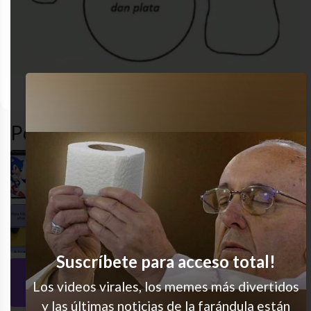
autoestima
desastre
estrés
humo
Popular en LVI
Ay qué difícil
Y 20 hijos y 3 casas
Suscríbete para acceso total!
Es como que lo detectan
Los videos virales, los memes más divertidos
y las últimas noticias de la farándula están