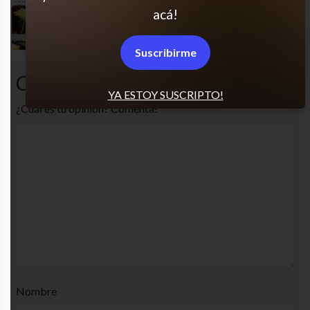
acá!
O cuando te cantan el cumpleaños feliz
Suscribirme
Comentarios
YA ESTOY SUSCRIPTO!
¿Cuál es tu opinión? Comenta!
Nombre