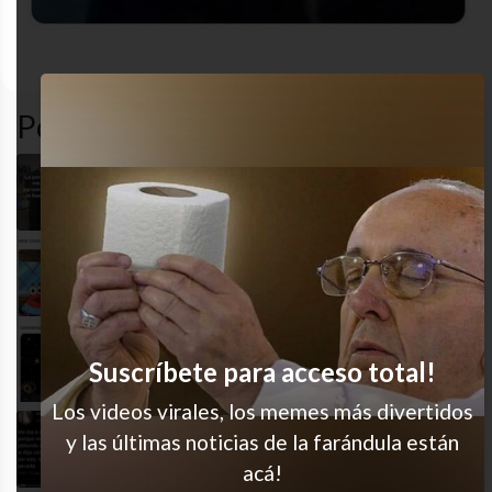
amor
desastre
funny
toxic
Popular en LVI
Y después diciéndome amigo
Jaja qué desastre
Jajaja sí soy
Suscríbete para acceso total!
Los videos virales, los memes más divertidos
y las últimas noticias de la farándula están
Tremendo
acá!