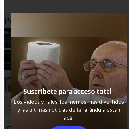
amor
desastre
hacks
twitter
Popular en LVI
Bienvenida al siglo XX
Venga drama
Linda forma de arrancar
Suscríbete para acceso total!
Los videos virales, los memes más divertidos
Jajaja hermoso
y las últimas noticias de la farándula están
acá!
Comentarios