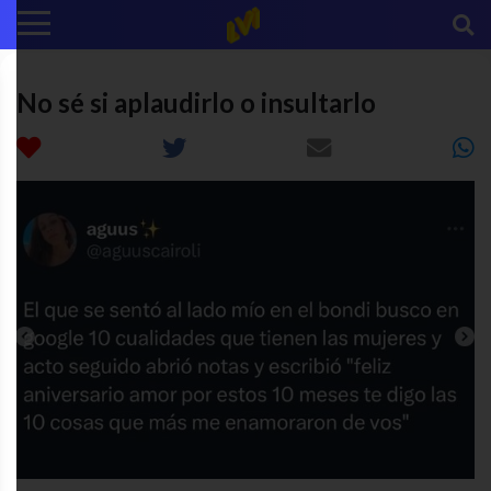
No sé si aplaudirlo o insultarlo