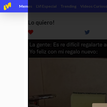
Memes
LVI Especial
Trending
Videos Curios
Lo quiero!