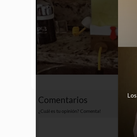
cute
funny
gracioso
Los
Comentarios
¿Cuál es tu opinión? Comenta!