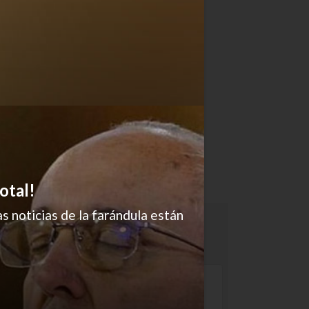
otal!
s noticias de la farándula están