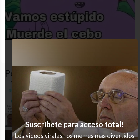
r
autoestima
desastre
instagram
soc
Popular en LVI
En esa
Hack (?
Suscríbete para acceso total!
Los videos virales, los memes más divertidos
Qué vergüenza