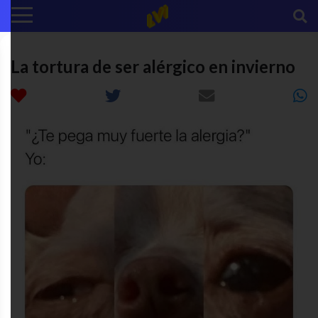
La tortura de ser alérgico en invierno