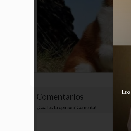
cansado
funny
humor
Los
Comentarios
¿Cuál es tu opinión? Comenta!