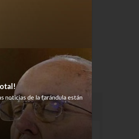
otal!
s noticias de la farándula están