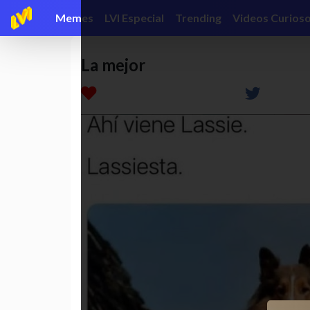
Memes
LVI Especial
Trending
Videos Curios
La mejor