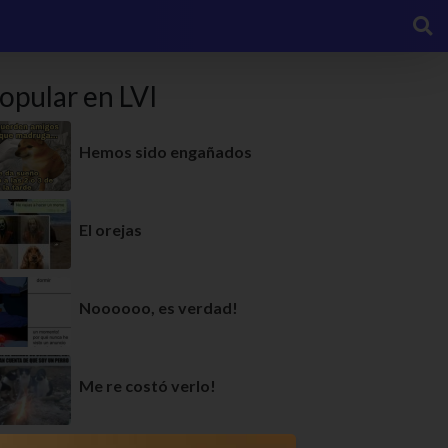
opular en LVI
Hemos sido engañados
El orejas
Noooooo, es verdad!
Me re costó verlo!