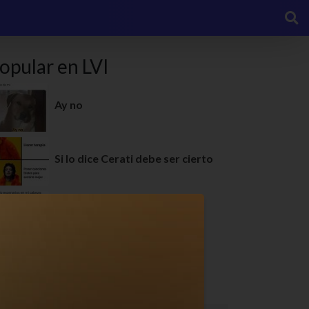
opular en LVI
Ay no
Si lo dice Cerati debe ser cierto
Mi rutina antes de dormir
Qué difícil!