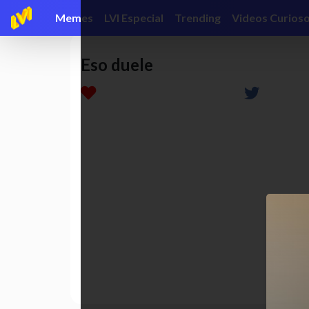
Memes
LVI Especial
Trending
Videos Curios
Eso duele
autoestima
funny
humor