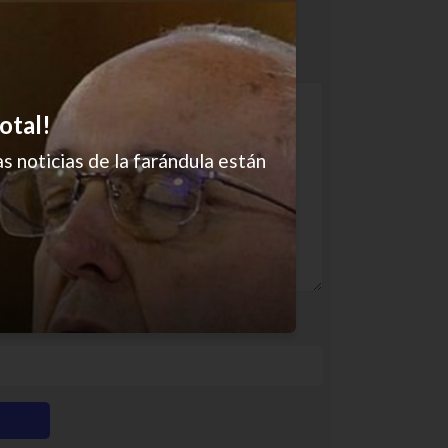
otal!
s noticias de la farándula están