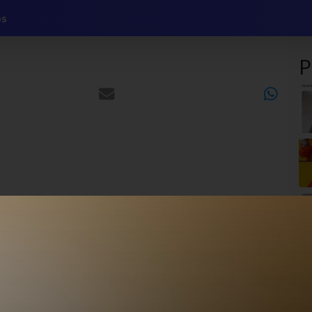
os
P
MEME