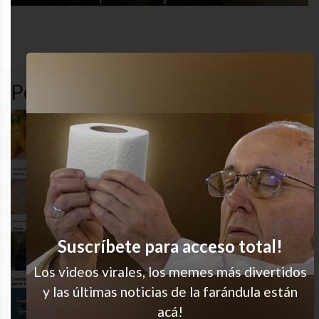
comida
culpa
dieta
gracioso
Popular en LVI
Zanahoria cósmica
Ay ya me lo creí
Suscríbete para acceso total!
Jajaja esas caritas
Los videos virales, los memes más divertidos
y las últimas noticias de la farándula están
Gran momento
acá!