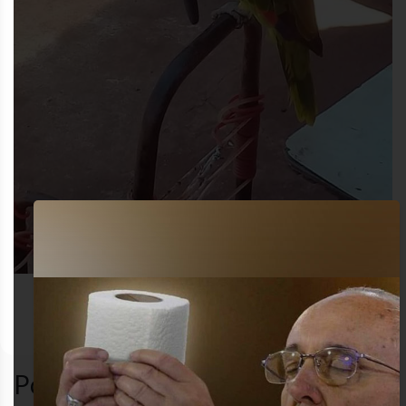
AWANTIIA
funny
loro
MEME
Popular en LVI