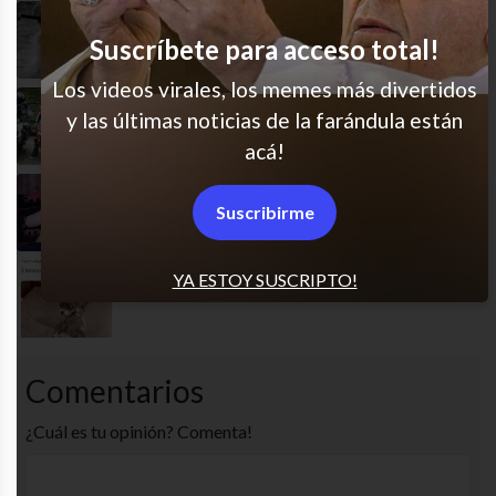
No olvides cuánto puedo asustarte
Suscríbete para acceso total!
Los videos virales, los memes más divertidos
y las últimas noticias de la farándula están
Lo último en modelos Llamaha
acá!
Cuando sos la mala influencia de la familia
Suscribirme
YA ESTOY SUSCRIPTO!
Lo hice otra vez
Comentarios
¿Cuál es tu opinión? Comenta!