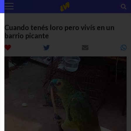
Cuando tenés loro pero vivís en un
barrio picante