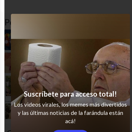
amigas
amigos
ex
humor
Popular en LVI
Con mis amigas recordando a nuestros ex
Cuando te habla otra vez del ex…
Chismoso se nace
Suscríbete para acceso total!
Los videos virales, los memes más divertidos
Súper natural
y las últimas noticias de la farándula están
acá!