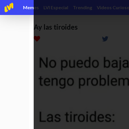
Memes
LVI Especial
Trending
Videos Curios
Ay las tiroides