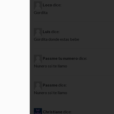
Loco
dice:
Gordita
Luis
dice:
Gordita donde estas bebe
Passme tu numero
dice:
Nunero ssi te llamo
Passme
dice:
Nunero ssi te llamo
Christiane
dice: