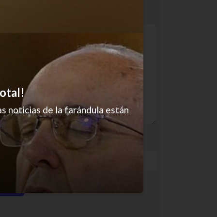
otal!
s noticias de la farándula están