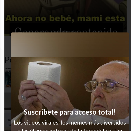
desastre
humor
memes
trabajo
Popular en LVI
Pensé que ya estaba
Mínimo esfuerzo
Suscríbete para acceso total!
Cada día más exigentes
Los videos virales, los memes más divertidos
y las últimas noticias de la farándula están