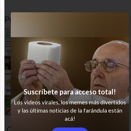
desastre
estudiante
estudio
ME
Popular en LVI
Sería mucho muy bizarro
Igual qué les cuesta?!
Re sí
Suscríbete para acceso total!
Los videos virales, los memes más divertidos
Uf esas aventuras
y las últimas noticias de la farándula están
acá!
Comentarios