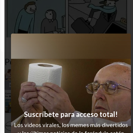
funny
MEME
pareja
Popular en LVI
No veo fallas en su lógica
Confirmen, treintañeros
Suscríbete para acceso total!
Los videos virales, los memes más divertidos
El eje de mi vida