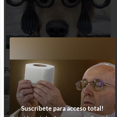
animales
cute
gracioso
perro
Popular en LVI
Es exactamente eso
¿Quién es el perrito más lindo?
Suscríbete para acceso total!