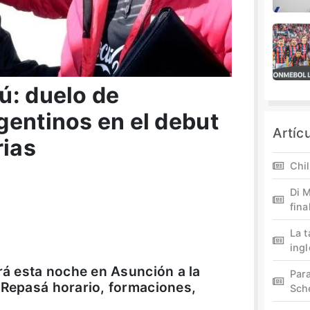
ú: duelo de
gentinos en el debut
Artíc
rias
Chil
Di M
fina
La 
ing
irá esta noche en Asunción a la
Par
 Repasá horario, formaciones,
Sch