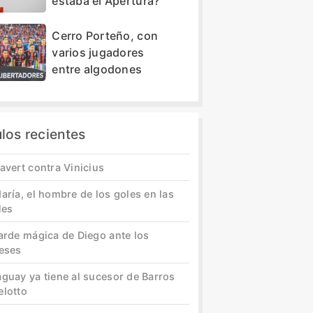
estaba el Apertura?
Cerro Porteño, con
varios jugadores
entre algodones
ulos recientes
avert contra Vinicius
aría, el hombre de los goles en las
les
tarde mágica de Diego ante los
leses
aguay ya tiene al sucesor de Barros
elotto