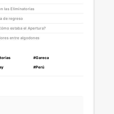
en las Eliminatorias
ha de regreso
¿Cómo estaba el Apertura?
dores entre algodones
torias
#Gareca
ay
#Perú