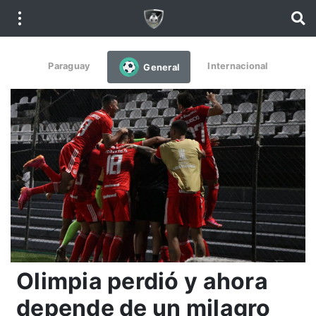
Paraguay
Internacional
General
Olimpia perdió y ahora
depende de un milagro