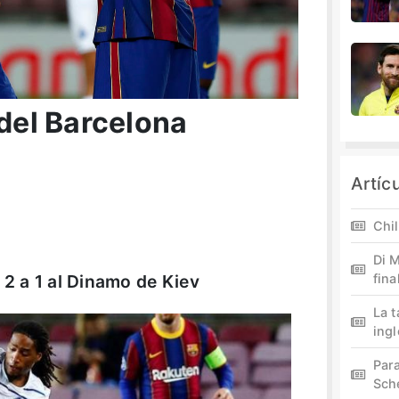
 del Barcelona
Artíc
Chil
Di M
 2 a 1 al Dinamo de Kiev
fina
La 
ing
Par
Sch