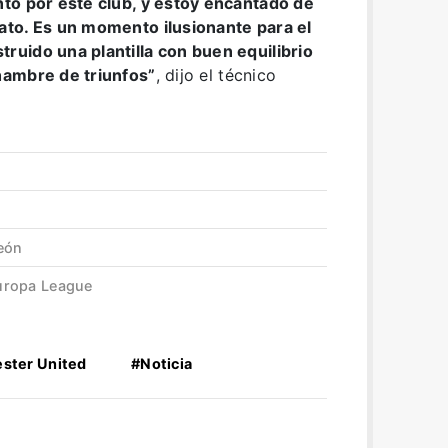
to por este club, y estoy encantado de
ato. Es un momento ilusionante para el
uido una plantilla con buen equilibrio
hambre de triunfos”
, dijo el técnico
peón
Europa League
ster United
#Noticia