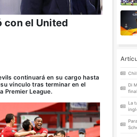
 con el United
Artíc
Chil
evils continuará en su cargo hasta
su vínculo tras terminar en el
Di M
ma Premier League.
fina
La 
ing
Par
Sch