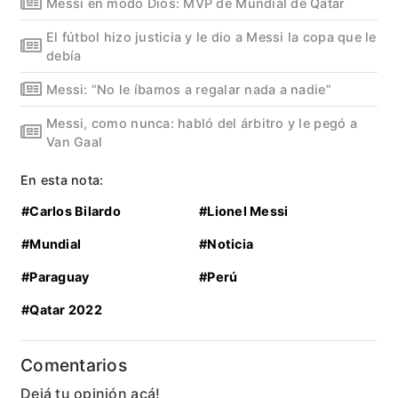
Messi en modo Dios: MVP de Mundial de Qatar
El fútbol hizo justicia y le dio a Messi la copa que le
debía
Messi: “No le íbamos a regalar nada a nadie”
Messi, como nunca: habló del árbitro y le pegó a
Van Gaal
En esta nota:
#Carlos Bilardo
#Lionel Messi
#Mundial
#Noticia
#Paraguay
#Perú
#Qatar 2022
Comentarios
Dejá tu opinión acá!