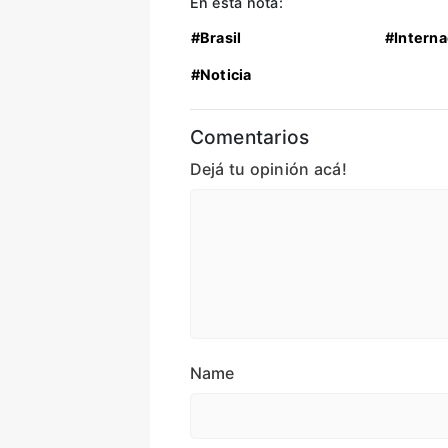
En esta nota:
#Brasil
#Interna
#Noticia
Comentarios
Dejá tu opinión acá!
Name