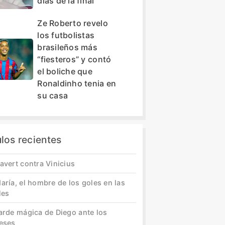
días de la final
Ze Roberto revelo
los futbolistas
brasileños más
“fiesteros” y contó
el boliche que
Ronaldinho tenia en
su casa
ulos recientes
avert contra Vinicius
aría, el hombre de los goles en las
les
tarde mágica de Diego ante los
leses