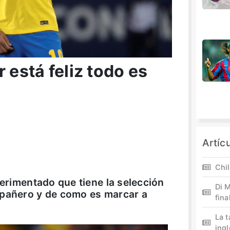
está feliz todo es
Artíc
Chil
perimentado que tiene la selección
Di M
mpañero y de como es marcar a
fina
La 
ing