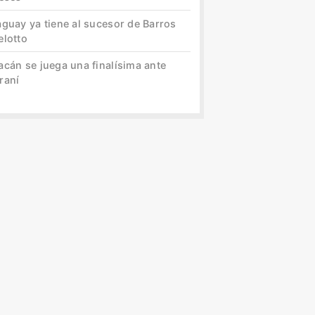
aguay ya tiene al sucesor de Barros
elotto
acán se juega una finalísima ante
raní