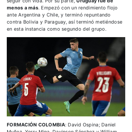
seguir con vida. Por su parte,
Uruguay fue de
menos a más
. Empezó con un rendimiento flojo
ante Argentina y Chile, y terminó repuntando
contra Bolivia y Paraguay, así terminó metiéndose
en esta instancia como segundo del grupo.
FORMACIÓN COLOMBIA
: David Ospina; Daniel
Muñoz, Yerry Mina, Davinson Sánchez y William