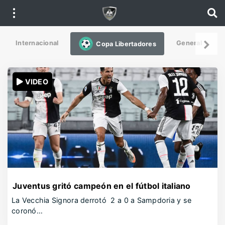
Internacional
General
De
Copa Libertadores
VIDEO
Juventus gritó campeón en el fútbol italiano
La Vecchia Signora derrotó 2 a 0 a Sampdoria y se
coronó…