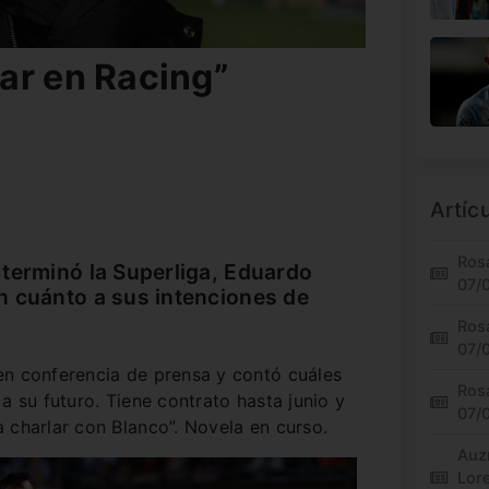
ar en Racing”
Artíc
Rosa
terminó la Superliga, Eduardo
07/
n cuánto a sus intenciones de
Rosa
07/
en conferencia de prensa y contó cuáles
Rosa
a su futuro. Tiene contrato hasta junio y
07/
 charlar con Blanco”. Novela en curso.
Auz
Lor