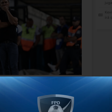
jug
Kev
irá 
dar en Racing. Eso está fuera de
 con los tiempos, pero nos tenemos que
e (Víctor Blanco) Mi intención es que se
cómodo, muy feliz y agradecido por la