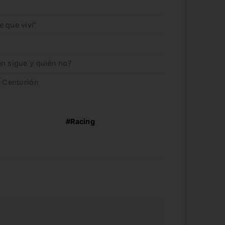
 que viví”
én sigue y quién no?
e Centurión
#Racing