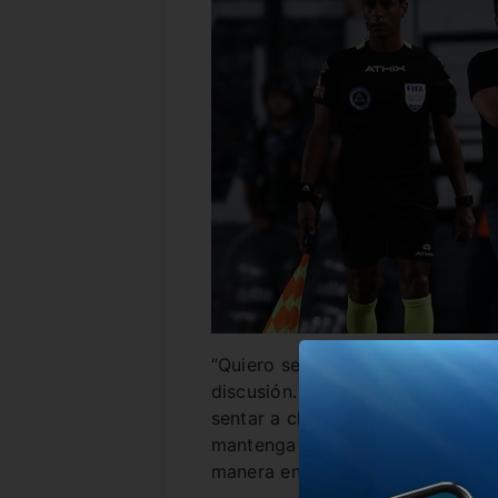
“Quiero ser claro: me quiero que
discusión. No estoy especulando
sentar a charlar con el president
mantenga el plantel. Estoy muy 
manera en que me el hincha”.