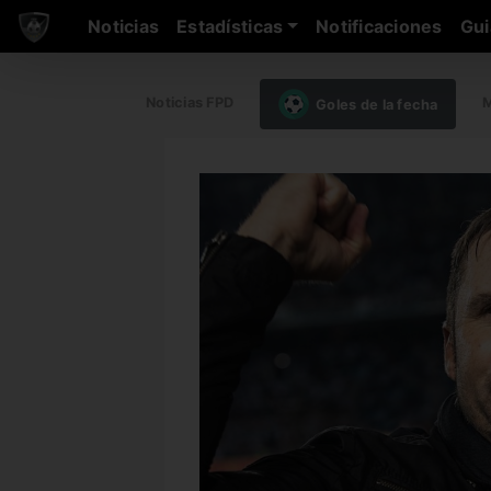
Noticias
Estadísticas
Notificaciones
Gui
Noticias FPD
M
Goles de la fecha