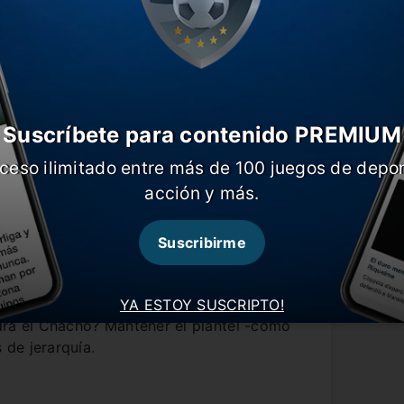
Suscríbete para contenido PREMIUM
ceso ilimitado entre más de 100 juegos de depor
acción y más.
Suscribirme
YA ESTOY SUSCRIPTO!
drá el Chacho? Mantener el plantel -como
 de jerarquía.