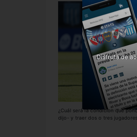
Disfruta de ac
¿Cuál será la condición que pon
dijo- y traer dos o tres jugadores