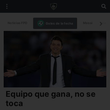
Noticias FPD
Messi
Intern
Goles de la fecha
Equipo que gana, no se
toca