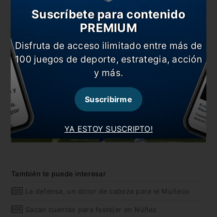
un abrazo y ojalá que tenga la fortaleza anímica
Suscríbete para contenido
para pasar este duro momento”, cerró.
PREMIUM
Disfruta de acceso ilimitado entre más de
100 juegos de deporte, estrategia, acción
y más.
Suscribirme
YA ESTOY SUSCRIPTO!
También te puede interesar
La defensa, un dolor de cabeza para el Muñeco
Sacan cuentas para festejar en Núñez