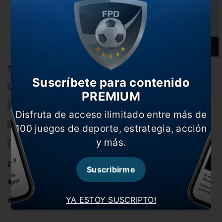
00:00
00:58
También te puede interesar
Suscríbete para contenido
Thiago Alcántara salió a bancar a De Gea
PREMIUM
Rusia, por la heroica ante España en octavos
Disfruta de acceso ilimitado entre más de
Empate agónico con la firma de CR7
100 juegos de deporte, estrategia, acción
y más.
Rusia lo ganó en los primeros minutos
En esta nota:
Suscribirme
#España
#Rusia
YA ESTOY SUSCRIPTO!
#Rusia 2018