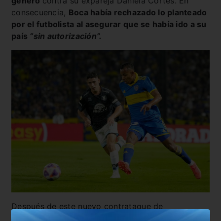
género
contra su expareja Daniela Cortés. En
consecuencia,
Boca había rechazado lo planteado
por el futbolista al asegurar que se había ido a su
país
“sin autorización”.
Después de este nuevo contrataque de
Villa,
desde los pasillos de Brandsen 805 siguen