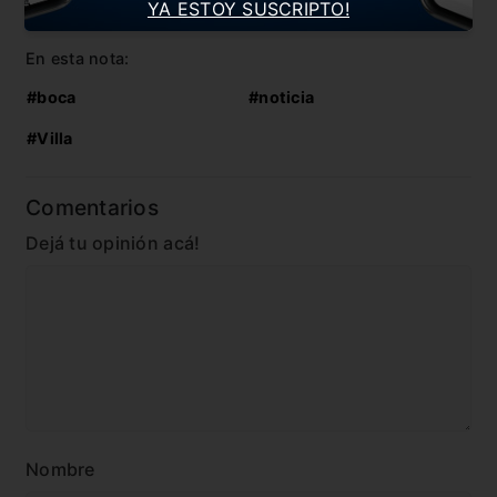
YA ESTOY SUSCRIPTO!
¡Se picó el Superclásico! Dos patadones de roja
En esta nota:
#boca
#noticia
#Villa
Comentarios
Dejá tu opinión acá!
Nombre