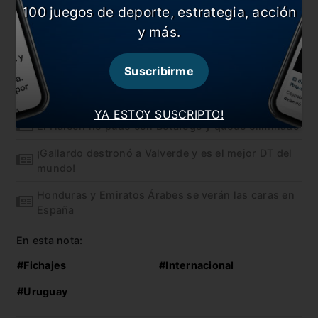
100 juegos de deporte, estrategia, acción
Luis Suárez
(5) y
Edinson Cavani
(5) han anotado
y más.
10 de los 15 goles de Uruguay durante 2018.
Suscribirme
También te puede interesar
Racing quedó eliminado de la Sudamericana
YA ESTOY SUSCRIPTO!
El Halcón no pudo con Botafogo y quedó eliminado
¡Gallardo destronó a Valverde y es el mejor DT del
mundo!
Honduras y Emiratos Árabes se verán las caras en
España
En esta nota:
#Fichajes
#Internacional
#Uruguay