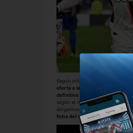
Según informó Stadio Sport
,
el 
oferta a la Vecchia Signora por
definitivo de Álvaro Morata, a 
según el medio del viejo contine
dirigentes del conjunto de Turín,
ficha del argentino sería de 45 