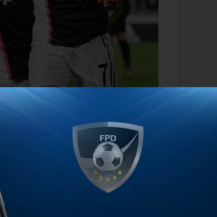
equipo de Simeone habría realizado una
 35 millones de euros más el pase
cambio de Paulo Dybala.
Una oferta que
nte,
fue vista con buenos ojos
por los
teniendo en cuenta que el valor de la
millones.