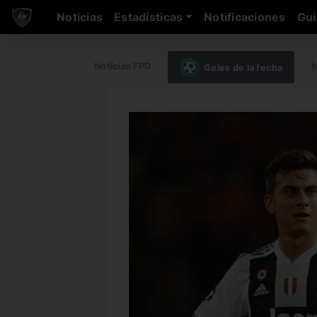
Noticias
Estadísticas
Notificaciones
Gui
Noticias FPD
M
Goles de la fecha