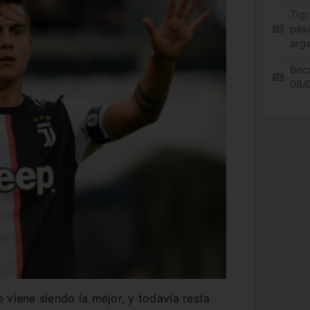
Tigr
pés
arg
Boca
08/
 viene siendo la mejor, y todavía resta