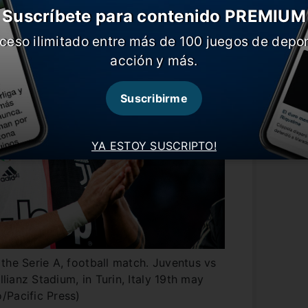
Suscríbete para contenido PREMIUM
ceso ilimitado entre más de 100 juegos de depor
acción y más.
Suscribirme
YA ESTOY SUSCRIPTO!
the Serie A, football match. Juventus vs
llianz Stadium, in Turin, Italy 19th may
/Pacific Press)