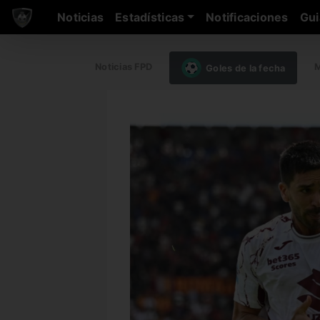
Noticias
Estadísticas
Notificaciones
Gui
Noticias FPD
M
Goles de la fecha