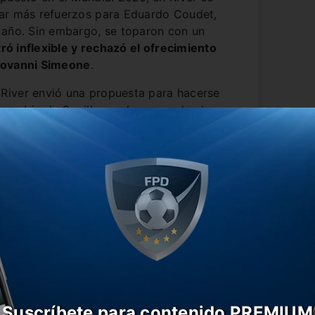
mar más refuerzos para Eduardo Coudet,
 año. Sin embargo, se toparon con un
ró inflexible y rechazó el ofrecimiento
iovanni Simeone
.
River envió una propuesta para hacerse
a cambio de 9 millones de euros, desde
ía:
Torino, inflexible, consideró
n saber nada con perder al jugador
.
illones de euros por encima de lo que
mpró desde Napoli
, pero lo cierto es que
.
Suscríbete para contenido PREMIUM