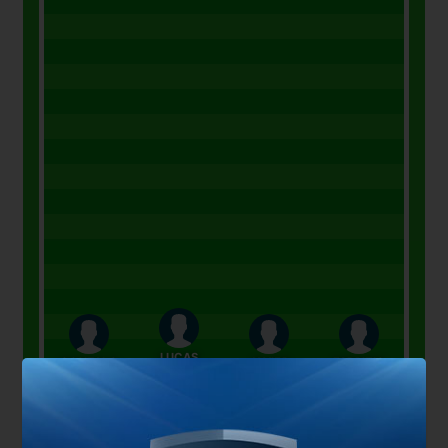
LUCAS
GONZALO
JAVIER
FABRIZIO
MARTINEZ
MONTIEL
PINOLA
ANGILERI
QUARTA