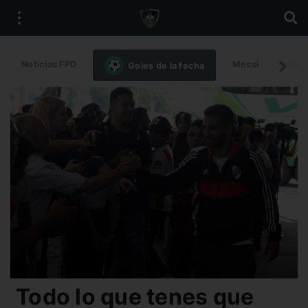
Noticias FPD
Messi
Intern
Goles de la fecha
Todo lo que tenes que