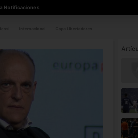
a Notificaciones
essi
Internacional
Copa Libertadores
Artíc