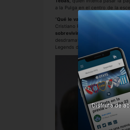
Tebas,
quien intenta pasar la pá
a la Pulga en el centro de la esc
“
Qué le vamos a hacer. Messi n
Cristiano Ronaldo y la estrella a
sobrevivimos sino que, poco a 
desdramatizar la situación el di
Legends de Madrid.
Disfruta de ac