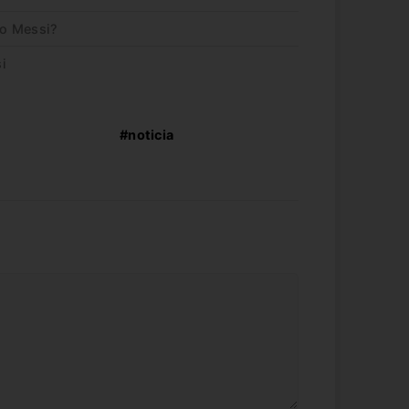
do Messi?
i
#noticia