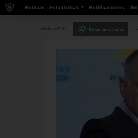
Noticias
Estadísticas
Notificaciones
Gui
Noticias FPD
M
Goles de la fecha