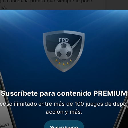
gina ante una prensa que siempre le pone
ena.
o es imprescindible.
Ya se fueron
rgentina de La Liga y
no sólo
poco, hemos crecido
”. Intentó
rigente en la presentación del museo
Suscríbete para contenido PREMIUM
ceso ilimitado entre más de 100 juegos de depor
acción y más.
Suscribirme