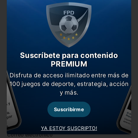
#Fichajes
#Internacional
#Tagliafico
Comentarios
Dejá tu opinión acá!
Suscríbete para contenido
PREMIUM
Disfruta de acceso ilimitado entre más de
100 juegos de deporte, estrategia, acción
y más.
Nombre
Suscribirme
YA ESTOY SUSCRIPTO!
Correo electrónico