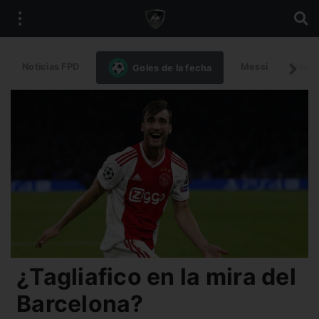
Noticias FPD
Messi
Intern
Goles de la fecha
¿Tagliafico en la mira del
Barcelona?